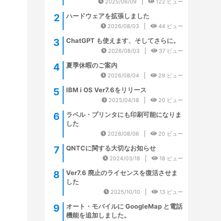
2025/06/09
122 ビュー
ハードウェアを拡張しました
2026/08/03
44 ビュー
ChatGPT も使えます、そしてさらに。
2026/08/03
37 ビュー
夏季休暇のご案内
2026/08/04
29 ビュー
IBM i OS Ver7.6をリリース
2025/04/18
20 ビュー
ラベル・プリンタにも印刷可能になりま
した
2026/08/06
20 ビュー
QNTCに関する大切なお知らせ
2024/03/18
18 ビュー
Ver7.6 廃止のライセンスを復活させま
した
2025/10/10
13 ビュー
オート・モバイルに GoogleMap と電話
機能を追加しました。