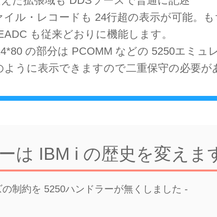
 を超えた拡張域も DDSソースで普通に記述
ァイル・レコードも 24行超の表示が可能。
, READC も従来どおりに機能します。
4*80 の部分は PCOMM などの 5250エミ
のように表示できますので二重保守の必要が
ーは IBM i の歴史を変えま
の制約を 5250ハンドラーが無くしました -