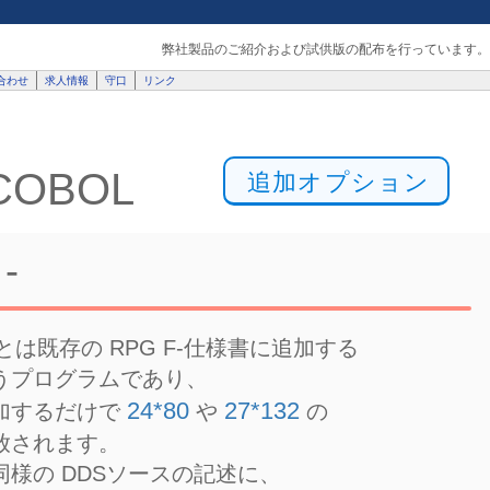
弊社製品のご紹介および試供版の配布を行っています。
合わせ
求人情報
守口
リンク
 COBOL
追加オプション
-
とは既存の RPG F-仕様書に追加する
うプログラムであり、
24*80
27*132
加するだけで
や
の
放されます。
様の DDSソースの記述に、