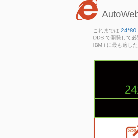
AutoWe
24*80
これまでは
DDS で開発して
IBM i に最も適