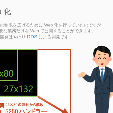
b 化
の制限を広げるために Web 化を行っていたのですが
必要な業務だけを Web で公開することができます。
DDS
した開発はやはり
による開発です。