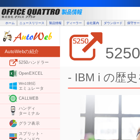
ホーム
ニュースリリース
製品情報
ディーラー
会社案内
ダウンロード
保守サー
52
AutoWebの紹介
5250ハンドラー
OpenEXCEL
- IBM i の
Win10対応
エミュレータ
CALLWEB
ハンディ
ターミナル
グラフ表示
スプリット・
ウィンドウ