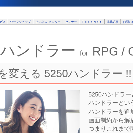
ビス
ワークショップ
ビジネス･センター
セミナー
ＴｅｃｈＮｅｔ
掲載記事
お問い
50ハンドラー
RPG /
for
歴史を変える 5250ハンドラー !! 
5250ハンドラー
ハンドラーとい
ハンドラーを追
画面制約から解
つまりこれまで同