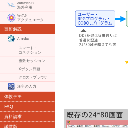
AutoWebの
海外利用
Ver7.6
アクチュエータ
技術解説
Alaska
スマート・
コネクション
複数セッション
Xボタン問題
クロス・ブラウザ
漢字の入力
体験デモ
FAQ
資料請求
試供版