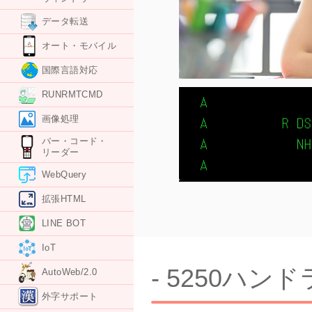
データ転送
オート・モバイル
国際言語対応
RUNRMTCMD
画像処理
バー・コード・
リーダー
WebQuery
拡張HTML
LINE BOT
IoT
- 5250ハ
AutoWeb/2.0
外字サポート