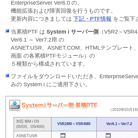
EnterpriseServer Ver6.0 の、
機能拡張および障害回復を行うものです。
更新内容につきましては
下記・PTF情報
をご覧下
当累積PTF は
System i サーバー側
（V5R2～V5
Ver6.1 ～ Ver7.2用 の
ASNET.USR、ASNET.COM、HTMLテンプレート、
画面 の各累積PTFモジュール）の
５種類から構成されています。
ファイルをダウンロードいただき、EnterpriseServer
みの System i にご適用下さい。
（2010年03月1
対応 IBM i OS
V5R2M0～V5R4M0
Ver6.1～Ver7.2
(i5/OS、OS/400)
ASNET.USR
ダウンロード
ダウンロード