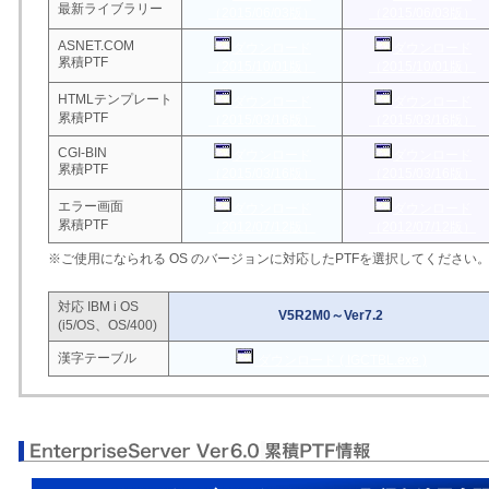
最新ライブラリー
（
2015/06/03
版）
（
2015/06/03
版）
ASNET.COM
ダウンロード
ダウンロード
累積PTF
（
2015/10/01
版）
（
2015/10/01
版）
HTMLテンプレート
ダウンロード
ダウンロード
累積PTF
（
2015/03/16
版）
（
2015/03/16
版）
CGI-BIN
ダウンロード
ダウンロード
累積PTF
（
2015/03/16
版）
（
2015/03/16
版）
エラー画面
ダウンロード
ダウンロード
累積PTF
（
2012/07/12
版）
（
2012/07/12
版）
※ご使用になられる OS のバージョンに対応したPTFを選択してください
対応 IBM i OS
V5R2M0～Ver7.2
(i5/OS、OS/400)
漢字テーブル
ダウンロード ( IGCTBL.exe )